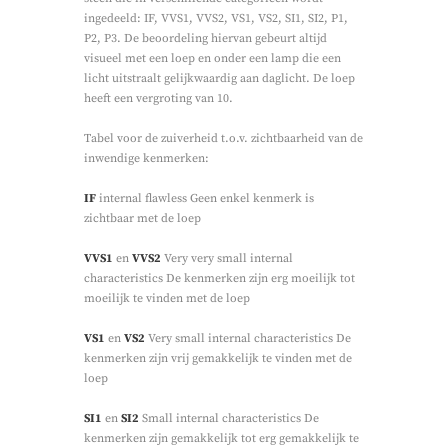
ingedeeld: IF, VVS1, VVS2, VS1, VS2, SI1, SI2, P1,
P2, P3. De beoordeling hiervan gebeurt altijd
visueel met een loep en onder een lamp die een
licht uitstraalt gelijkwaardig aan daglicht. De loep
heeft een vergroting van 10.
Tabel voor de zuiverheid t.o.v. zichtbaarheid van de
inwendige kenmerken:
IF
internal flawless Geen enkel kenmerk is
zichtbaar met de loep
VVS1
en
VVS2
Very very small internal
characteristics De kenmerken zijn erg moeilijk tot
moeilijk te vinden met de loep
VS1
en
VS2
Very small internal characteristics De
kenmerken zijn vrij gemakkelijk te vinden met de
loep
SI1
en
SI2
Small internal characteristics De
kenmerken zijn gemakkelijk tot erg gemakkelijk te