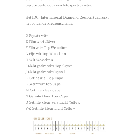
bijvoorbeeld door een fotospectrometer.
Het IDC (International Diamond Council) gebruikt
het volgende kleurenschema:
D Fijnste wit+
E Fijnste wit River
F Fijn wit+ Top Wesselton
G Fijn wit Top Wesselton
H Wit Wesselton
I Licht getint wit+ Top Crystal
J Licht getint wit Crystal
K Getint wit+ Top Cape
L Getint wit Top Cape
M Getinte kleur Cape
N Getinte kleur Low Cape
O Getinte kleur Very Light Yellow
P-Z Getinte kleur Light Yellow