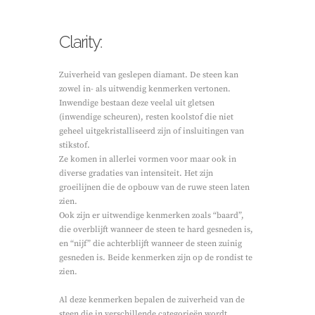
Clarity:
Zuiverheid van geslepen diamant. De steen kan
zowel in- als uitwendig kenmerken vertonen.
Inwendige bestaan deze veelal uit gletsen
(inwendige scheuren), resten koolstof die niet
geheel uitgekristalliseerd zijn of insluitingen van
stikstof.
Ze komen in allerlei vormen voor maar ook in
diverse gradaties van intensiteit. Het zijn
groeilijnen die de opbouw van de ruwe steen laten
zien.
Ook zijn er uitwendige kenmerken zoals “baard”,
die overblijft wanneer de steen te hard gesneden is,
en “nijf” die achterblijft wanneer de steen zuinig
gesneden is. Beide kenmerken zijn op de rondist te
zien.
Al deze kenmerken bepalen de zuiverheid van de
steen die in verschillende categorieën wordt