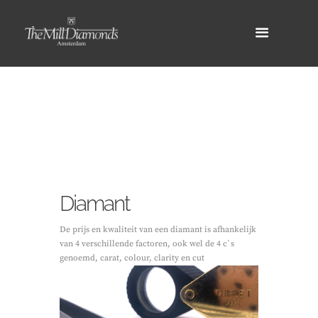
Diamant
De prijs en kwaliteit van een diamant is afhankelijk
van 4 verschillende factoren, ook wel de 4 c`s
genoemd, carat, colour, clarity en cut